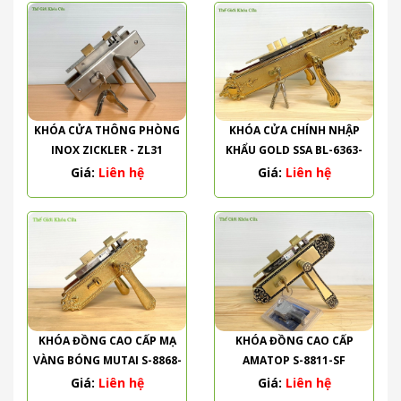
KHÓA CỬA THÔNG PHÒNG
KHÓA CỬA CHÍNH NHẬP
INOX ZICKLER - ZL31
KHẨU GOLD SSA BL-6363-
PVD
Giá:
Liên hệ
Giá:
Liên hệ
KHÓA ĐỒNG CAO CẤP MẠ
KHÓA ĐỒNG CAO CẤP
VÀNG BÓNG MUTAI S-8868-
AMATOP S-8811-SF
PVD
Giá:
Liên hệ
Giá:
Liên hệ