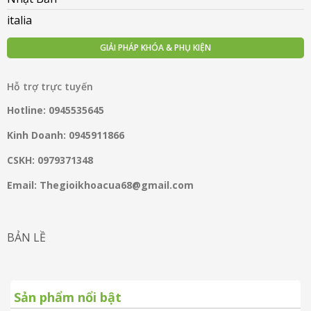
italia
GIẢI PHÁP KHÓA & PHỤ KIỆN
Hỗ trợ trực tuyến
Hotline: 0945535645
Kinh Doanh: 0945911866
CSKH: 0979371348
Email: Thegioikhoacua68@gmail.com
BẢN LỀ
Sản phẩm nổi bật