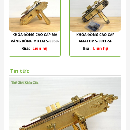
KHÓA ĐỒNG CAO CẤP MẠ
KHÓA ĐỒNG CAO CẤP
VÀNG BÓNG MUTAI S-8868-
AMATOP S-8811-SF
PVD
Giá:
Liên hệ
Giá:
Liên hệ
Tin tức