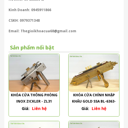
Kinh Doanh: 0945911866
CSKH: 0979371348
Email: Thegioikhoacua68@gmail.com
Sản phẩm nổi bật
KHÓA CỬA THÔNG PHÒNG
KHÓA CỬA CHÍNH NHẬP
INOX ZICKLER - ZL31
KHẨU GOLD SSA BL-6363-
PVD
Giá:
Liên hệ
Giá:
Liên hệ