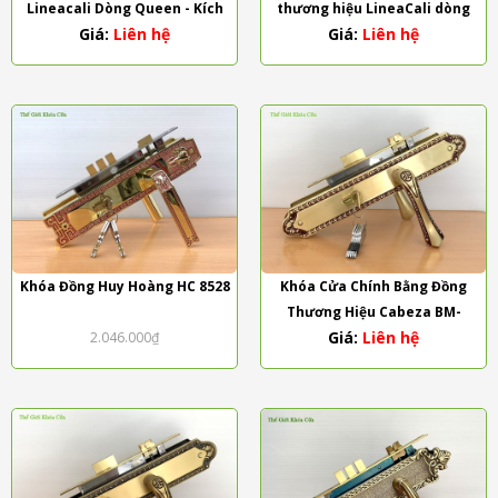
Lineacali Dòng Queen - Kích
thương hiệu LineaCali dòng
Giá:
Liên hệ
Giá:
Liên hệ
Thước Lớn
Barocco
Khóa Đồng Huy Hoàng HC 8528
Khóa Cửa Chính Bằng Đồng
Thương Hiệu Cabeza BM-
Giá:
Liên hệ
2.046.000₫
186186-RG