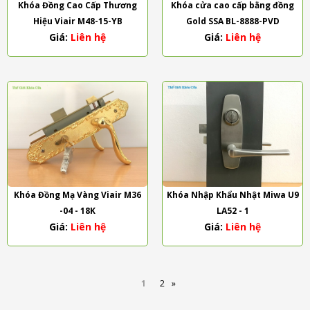
Khóa Đồng Cao Cấp Thương
Khóa cửa cao cấp bằng đồng
Hiệu Viair M48-15-YB
Gold SSA BL-8888-PVD
Giá:
Liên hệ
Giá:
Liên hệ
Khóa Đồng Mạ Vàng Viair M36
Khóa Nhập Khẩu Nhật Miwa U9
-04 - 18K
LA52 - 1
Giá:
Liên hệ
Giá:
Liên hệ
1
2
»