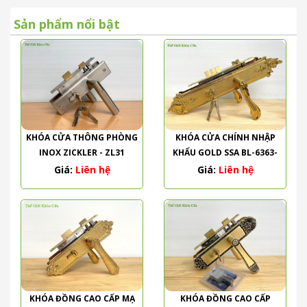
Sản phẩm nổi bật
KHÓA CỬA THÔNG PHÒNG
KHÓA CỬA CHÍNH NHẬP
INOX ZICKLER - ZL31
KHẨU GOLD SSA BL-6363-
PVD
Giá:
Liên hệ
Giá:
Liên hệ
KHÓA ĐỒNG CAO CẤP MẠ
KHÓA ĐỒNG CAO CẤP