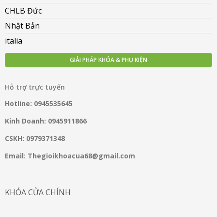
CHLB Đức
Nhật Bản
italia
GIẢI PHÁP KHÓA & PHỤ KIỆN
Hỗ trợ trực tuyến
Hotline: 0945535645
Kinh Doanh: 0945911866
CSKH: 0979371348
Email: Thegioikhoacua68@gmail.com
KHÓA CỬA CHÍNH