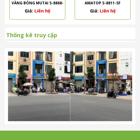
VÀNG BÓNG MUTAI S-8868-
AMATOP S-8811-SF
PVD
Giá:
Liên hệ
Giá:
Liên hệ
Thống kê truy cập