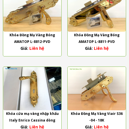
Khóa Đồng Mạ Vàng Bóng
Khóa Đồng Mạ Vàng Bóng
AMATOP L-8812-PVD
AMATOP L-8811-PVD
Giá:
Liên hệ
Giá:
Liên hệ
Khóa cửa mạ vàng nhập khẩu
Khóa Đồng Mạ Vàng Viair S36
Italy Enrico Cassina dòng
-04 - 18K
Giá:
Liên hệ
Giá:
Liên hệ
Lavinia