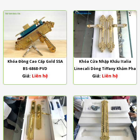
Khóa Đồng Cao Cấp Gold SSA
Khóa Cửa Nhập Khẩu Italia
BS-6868-PVD
Linecali Dòng Tiffany Khảm Pha
Giá:
Liên hệ
Giá:
Liên hệ
Lê Swarovski