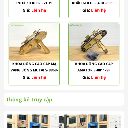
INOX ZICKLER - ZL31
KHẨU GOLD SSA BL-6363-
PVD
Giá:
Liên hệ
Giá:
Liên hệ
KHÓA ĐỒNG CAO CẤP MẠ
KHÓA ĐỒNG CAO CẤP
VÀNG BÓNG MUTAI S-8868-
AMATOP S-8811-SF
PVD
Giá:
Liên hệ
Giá:
Liên hệ
Thống kê truy cập