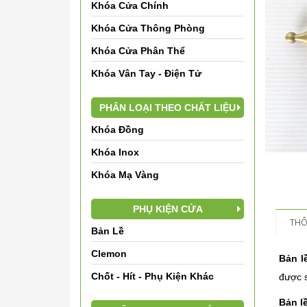
Khóa Cửa Chính
Khóa Cửa Thông Phòng
Khóa Cửa Phân Thể
Khóa Vân Tay - Điện Tử
PHÂN LOẠI THEO CHẤT LIỆU
Khóa Đồng
Khóa Inox
Khóa Mạ Vàng
PHỤ KIỆN CỬA
THÔ
Bản Lề
Clemon
Bản l
Chốt - Hít - Phụ Kiện Khác
được s
Bản l