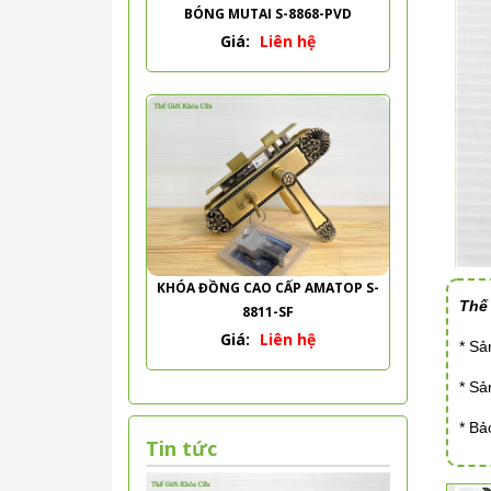
BÓNG MUTAI S-8868-PVD
Giá:
Liên hệ
KHÓA ĐỒNG CAO CẤP AMATOP S-
Thế
8811-SF
Giá:
Liên hệ
* S
* S
* Bả
Tin tức