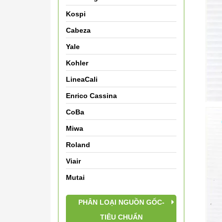
Kospi
Cabeza
Yale
Kohler
LineaCali
Enrico Cassina
CoBa
Miwa
Roland
Viair
Mutai
PHÂN LOẠI NGUỒN GỐC-
TIÊU CHUẨN