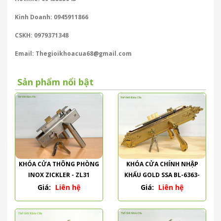
Kinh Doanh: 0945911866
CSKH: 0979371348
Email: Thegioikhoacua68@gmail.com
Sản phẩm nổi bật
KHÓA CỬA THÔNG PHÒNG
KHÓA CỬA CHÍNH NHẬP
INOX ZICKLER - ZL31
KHẨU GOLD SSA BL-6363-
PVD
Giá:
Liên hệ
Giá:
Liên hệ