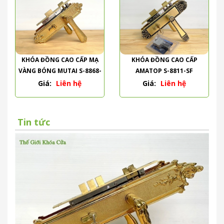
KHÓA ĐỒNG CAO CẤP MẠ
KHÓA ĐỒNG CAO CẤP
VÀNG BÓNG MUTAI S-8868-
AMATOP S-8811-SF
PVD
Giá:
Liên hệ
Giá:
Liên hệ
Tin tức