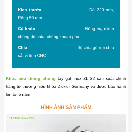
Kích thước
: Dài 220 mm,
Rộng 50 mm
Củ khóa
: Đồng mạ niken
chống dò chìa, chống khoan phá
Chìa
: Bộ chìa gồm 5 chìa
cắt vi tính CNC
Khóa cửa thông phòng
tay gạt inox ZL 22 sản xuất chính
hãng từ thương hiệu khóa Zickler Germany và được bảo hành
lên tới 5 năm.
HÌNH ẢNH SẢN PHẨM