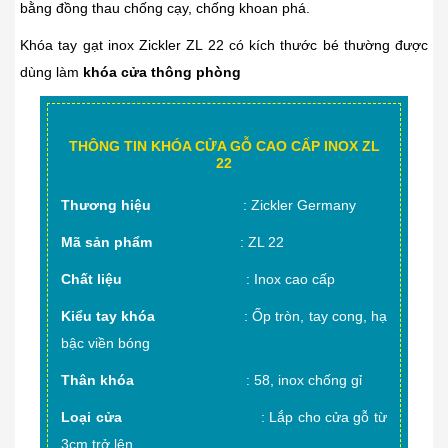
bằng đồng thau chống cạy, chống khoan phá.
Khóa tay gạt inox Zickler ZL 22 có kích thước bé thường được
dùng làm
khóa cửa thông phòng
THÔNG TIN KHÓA CỬA GỖ CAO CẤP INOX ZL
22
Thương hiệu
: Zickler Germany
Mã sản phẩm
: ZL 22
Chất liệu
: Inox cao cấp
Kiểu tay khóa
: Ốp tròn, tay cong, hạ
bậc viền bóng
Thân khóa
: 58, inox chống gỉ
Loại cửa
: Lắp cho cửa gỗ từ
3cm trở lên