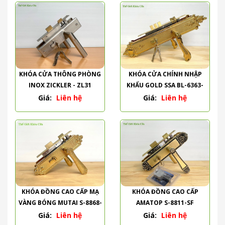
KHÓA CỬA THÔNG PHÒNG
KHÓA CỬA CHÍNH NHẬP
INOX ZICKLER - ZL31
KHẨU GOLD SSA BL-6363-
PVD
Giá:
Liên hệ
Giá:
Liên hệ
KHÓA ĐỒNG CAO CẤP MẠ
KHÓA ĐỒNG CAO CẤP
VÀNG BÓNG MUTAI S-8868-
AMATOP S-8811-SF
PVD
Giá:
Liên hệ
Giá:
Liên hệ