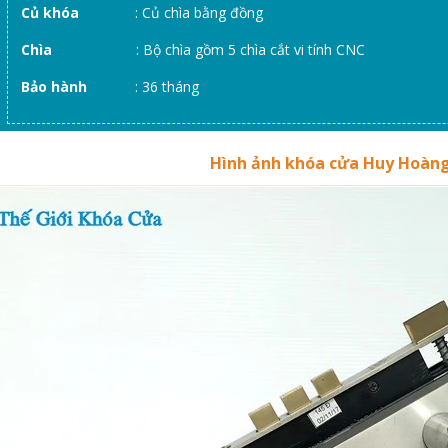
Củ khóa
: Củ chìa bằng đồng
Chìa
: Bộ chìa gồm 5 chìa cắt vi tính CNC
Bảo hành
: 36 tháng
Hình ảnh khóa cửa Huy Hoàng 