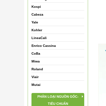
Kospi
Cabeza
Yale
Kohler
LineaCali
Enrico Cassina
CoBa
Miwa
Roland
Viair
Mutai
PHÂN LOẠI NGUỒN GỐC-
TIÊU CHUẨN