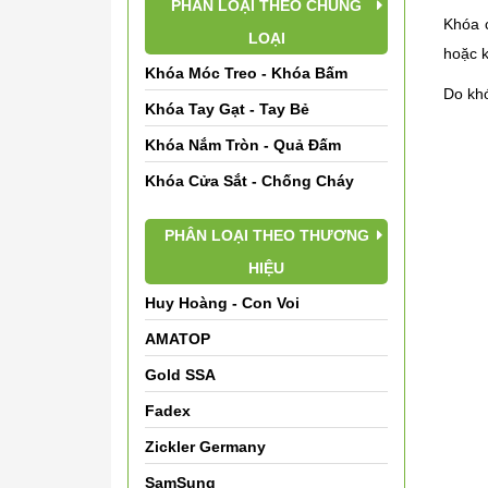
PHÂN LOẠI THEO CHỦNG
Khóa c
LOẠI
hoặc 
Khóa Móc Treo - Khóa Bấm
Do khó
Khóa Tay Gạt - Tay Bẻ
Khóa Nắm Tròn - Quả Đấm
Khóa Cửa Sắt - Chống Cháy
PHÂN LOẠI THEO THƯƠNG
HIỆU
Huy Hoàng - Con Voi
AMATOP
Gold SSA
Fadex
Zickler Germany
SamSung