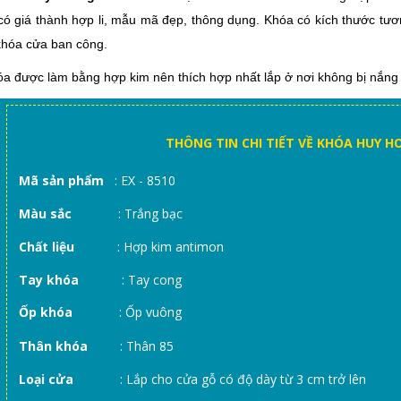
ó giá thành hợp li, mẫu mã đẹp, thông dụng. Khóa có kích thước tư
khóa cửa ban công.
a được làm bằng hợp kim nên thích hợp nhất lắp ở nơi không bị nắng
THÔNG TIN CHI TIẾT VỀ KHÓA HUY HO
Mã sản phẩm
: EX - 8510
Màu sắc
: Trắng bạc
Chất liệu
: Hợp kim antimon
Tay khóa
: Tay cong
Ốp khóa
: Ốp vuông
Thân khóa
: Thân 85
Loại cửa
: Lắp cho cửa gỗ có độ dày từ 3 cm trở lên