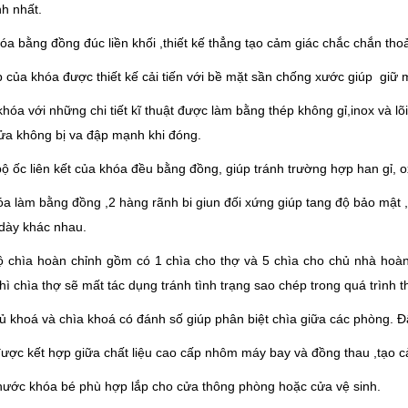
nh nhất.
óa bằng đồng đúc liền khối ,thiết kế thẳng tạo cảm giác chắc chắn tho
 của khóa được thiết kế cải tiến với bề mặt sần chống xước giúp giữ 
hóa với những chi tiết kĩ thuật được làm bằng thép không gỉ,inox và lõ
ửa không bị va đập mạnh khi đóng.
ộ ốc liên kết của khóa đều bằng đồng, giúp tránh trường hợp han gỉ, o
a làm bằng đồng ,2 hàng rãnh bi giun đối xứng giúp tang độ bảo mật ,
dày khác nhau.
 chìa hoàn chỉnh gồm có 1 chìa cho thợ và 5 chìa cho chủ nhà hoàn 
hì chìa thợ sẽ mất tác dụng tránh tình trạng sao chép trong quá trình t
ủ khoá và chìa khoá có đánh số giúp phân biệt chìa giữa các phòng. Đ
được kết hợp giữa chất liệu cao cấp nhôm máy bay và đồng thau ,tạo
hước khóa bé phù hợp lắp cho cửa thông phòng hoặc cửa vệ sinh.