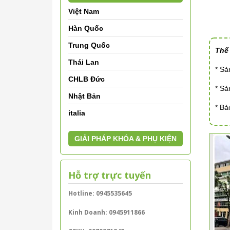
Việt Nam
Hàn Quốc
Trung Quốc
Thế
Thái Lan
* S
CHLB Đức
* S
Nhật Bản
* Bả
italia
GIẢI PHÁP KHÓA & PHỤ KIỆN
Hỗ trợ trực tuyến
Hotline: 0945535645
Kinh Doanh: 0945911866