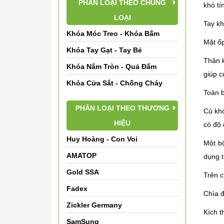
PHÂN LOẠI THEO CHỦNG
khó tí
LOẠI
Tay kh
Khóa Móc Treo - Khóa Bấm
Mặt ốp
Khóa Tay Gạt - Tay Bẻ
Thân k
Khóa Nắm Tròn - Quả Đấm
giúp c
Khóa Cửa Sắt - Chống Cháy
Toàn b
PHÂN LOẠI THEO THƯƠNG
Củ khó
HIỆU
có độ 
Huy Hoàng - Con Voi
Một bộ
AMATOP
dụng t
Gold SSA
Trên c
Fadex
Chìa 
Zickler Germany
Kích t
SamSung