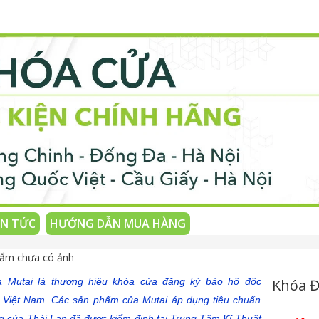
IN TỨC
HƯỚNG DẪN MUA HÀNG
 Mutai là thương hiệu khóa cửa đăng ký bảo hộ độc
Khóa Đ
i Việt Nam. Các sản phẩm của Mutai áp dụng tiêu chuẩn
g của Thái Lan đã được kiểm định tại Trung Tâm Kĩ Thuật