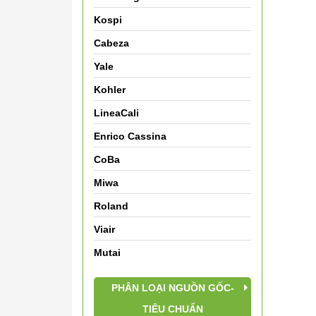
Kospi
Cabeza
Yale
Kohler
LineaCali
Enrico Cassina
CoBa
Miwa
Roland
Viair
Mutai
PHÂN LOẠI NGUỒN GỐC-
TIÊU CHUẨN