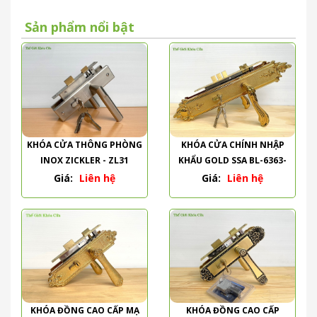
Sản phẩm nổi bật
KHÓA CỬA THÔNG PHÒNG
KHÓA CỬA CHÍNH NHẬP
INOX ZICKLER - ZL31
KHẨU GOLD SSA BL-6363-
PVD
Giá:
Liên hệ
Giá:
Liên hệ
KHÓA ĐỒNG CAO CẤP MẠ
KHÓA ĐỒNG CAO CẤP