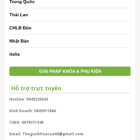
Trung Quốc
Thái Lan
CHLB Đức
Nhật Bản
italia
GIẢI PHÁP KHÓA & PHỤ KIỆN
Hỗ trợ trực tuyến
Hotline: 0945535645
Kinh Doanh: 0945911866
CSKH: 0979371348
Email: Thegioikhoacua68@gmail.com