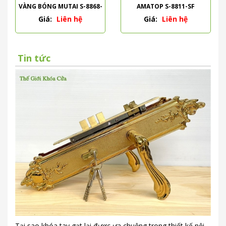
VÀNG BÓNG MUTAI S-8868-
AMATOP S-8811-SF
PVD
Giá:
Liên hệ
Giá:
Liên hệ
Tin tức
Tại sao khóa tay gạt lại được ưa chuộng trong thiết kế nội