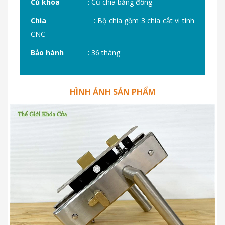
Củ khóa
: Củ chìa bằng đồng
Chìa
: Bộ chìa gồm 3 chìa cắt vi tính
CNC
Bảo hành
: 36 tháng
HÌNH ẢNH SẢN PHẨM