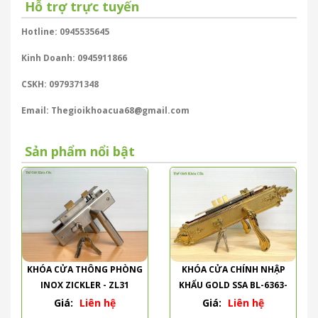
Hỗ trợ trực tuyến
Hotline: 0945535645
Kinh Doanh: 0945911866
CSKH: 0979371348
Email: Thegioikhoacua68@gmail.com
Sản phẩm nổi bật
KHÓA CỬA THÔNG PHÒNG
KHÓA CỬA CHÍNH NHẬP
INOX ZICKLER - ZL31
KHẨU GOLD SSA BL-6363-
PVD
Giá:
Liên hệ
Giá:
Liên hệ