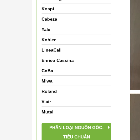
Kospi
Cabeza
Yale
Kohler
LineaCali
Enrico Cassina
CoBa
Miwa
Roland
Viair
Mutai
PHÂN LOẠI NGUỒN GỐC-
TIÊU CHUẨN