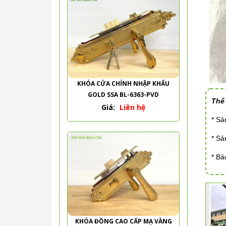
KHÓA CỬA CHÍNH NHẬP KHẨU
GOLD SSA BL-6363-PVD
Thế
Giá:
Liên hệ
* S
* S
* Bả
KHÓA ĐỒNG CAO CẤP MẠ VÀNG