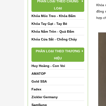
PHÂN LOẠI THEO CHỦNG
Khóa 
LOẠI
đồng 
Khóa Móc Treo - Khóa Bấm
hợp ch
Khóa Tay Gạt - Tay Bẻ
Khóa Nắm Tròn - Quả Đấm
Khóa Cửa Sắt - Chống Cháy
PHÂN LOẠI THEO THƯƠNG
HIỆU
Huy Hoàng - Con Voi
AMATOP
Gold SSA
Fadex
Zickler Germany
SamSung