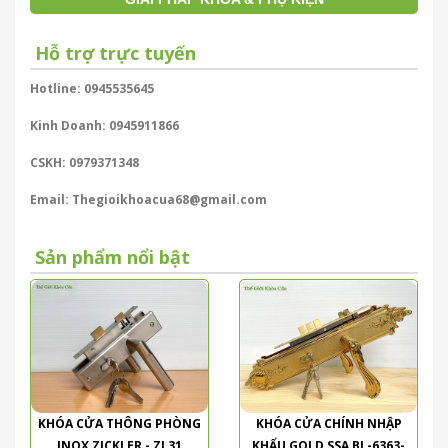
Hỗ trợ trực tuyến
Hotline: 0945535645
Kinh Doanh: 0945911866
CSKH: 0979371348
Email: Thegioikhoacua68@gmail.com
Sản phẩm nổi bật
KHÓA CỬA THÔNG PHÒNG
KHÓA CỬA CHÍNH NHẬP
INOX ZICKLER - ZL31
KHẨU GOLD SSA BL-6363-