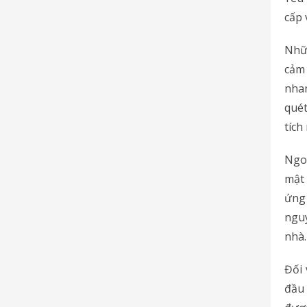
cấp 
Nhữ
cảm 
nhan
quét
tích
Ngoà
mật
ứng 
nguy
nhà.
Đối 
đầu