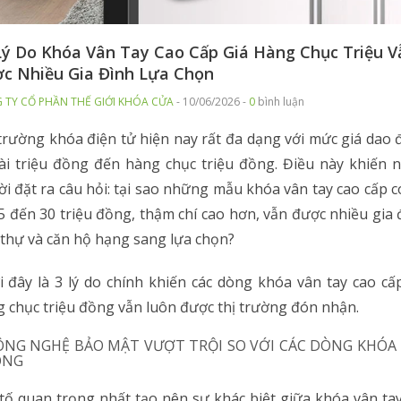
Lý Do Khóa Vân Tay Cao Cấp Giá Hàng Chục Triệu V
c Nhiều Gia Đình Lựa Chọn
 TY CỔ PHẦN THẾ GIỚI KHÓA CỬA
- 10/06/2026 -
0
bình luận
trường khóa điện tử hiện nay rất đa dạng với mức giá dao
ài triệu đồng đến hàng chục triệu đồng. Điều này khiến 
i đặt ra câu hỏi: tại sao những mẫu khóa vân tay cao cấp c
5 đến 30 triệu đồng, thậm chí cao hơn, vẫn được nhiều gia 
 thự và căn hộ hạng sang lựa chọn?
 đây là 3 lý do chính khiến các dòng khóa vân tay cao cấ
 chục triệu đồng vẫn luôn được thị trường đón nhận.
CÔNG NGHỆ BẢO MẬT VƯỢT TRỘI SO VỚI CÁC DÒNG KHÓA
ÔNG
tố quan trọng nhất tạo nên sự khác biệt giữa khóa vân ta