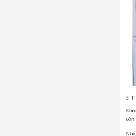
3. 
Khôn
còn 
Nhi