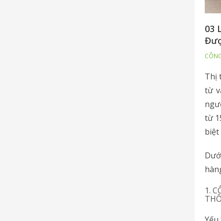
03 
Đượ
CÔNG
Thị 
từ v
ngườ
từ 1
biệt
Dưới
hàng
1. 
TH
Yếu 