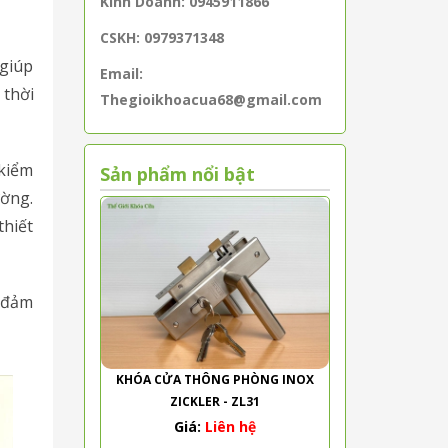
Kinh Doanh: 0945911866
CSKH: 0979371348
 giúp
Email:
 thời
Thegioikhoacua68@gmail.com
 kiểm
Sản phẩm nổi bật
ường.
thiết
n đảm
KHÓA CỬA THÔNG PHÒNG INOX
ZICKLER - ZL31
Giá:
Liên hệ