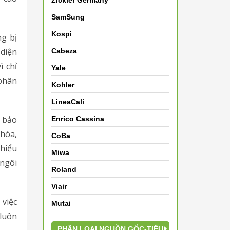
Zickler Germany
SamSung
Kospi
g bị
 diện
Cabeza
ì chỉ
Yale
 phân
Kohler
LineaCali
p bảo
Enrico Cassina
hóa,
CoBa
thiểu
Miwa
 ngôi
Roland
Viair
 việc
Mutai
luôn
PHÂN LOẠI NGUỒN GỐC-TIÊU