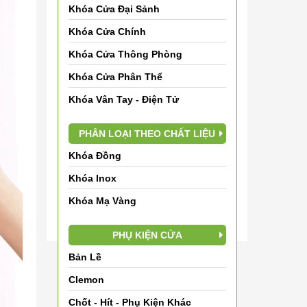
Khóa Cửa Đại Sảnh
Đội ngũ nhân viên Thế Giới Khóa Cửa mong
Khóa Cửa Chính
muốn đem những sản phẩm chất lượng, mẫu
mã đa dạng, giá cả phải chăng và những
Khóa Cửa Thông Phòng
dịch vụ tốt nhất đến Quý khách hàng. Mọi
Khóa Cửa Phân Thể
thông tin cần hỗ trợ, vui lòng liên hệ:
Khóa Vân Tay - Điện Tử
HOTLINE: 0913242633 (Mr. Tuấn)
PHÂN LOẠI THEO CHẤT LIỆU
Danh mục
Khóa Đồng
TIN TỨC (501)
Khóa Inox
Dự án thực hiện (0)
Khóa Mạ Vàng
PHỤ KIỆN CỬA
Bản Lề
Clemon
Chốt - Hít - Phụ Kiện Khác