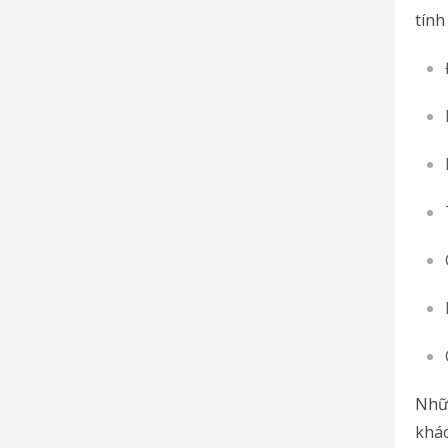
tính
Nhữ
khác