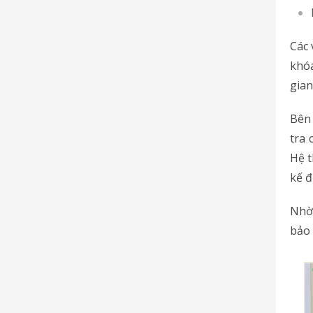
Các 
khóa
gian
Bên 
tra 
Hệ t
kế đ
Nhờ 
bảo 