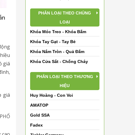
PHÂN LOẠI THEO CHỦNG
ẫn
LOẠI
Khóa Móc Treo - Khóa Bấm
Khóa Tay Gạt - Tay Bẻ
 động
Khóa Nắm Tròn - Quả Đấm
nhiều
Khóa Cửa Sắt - Chống Cháy
ó giá
đình,
PHÂN LOẠI THEO THƯƠNG
HIỆU
p giá
Huy Hoàng - Con Voi
AMATOP
Gold SSA
 PHỔ
Fadex
y cao