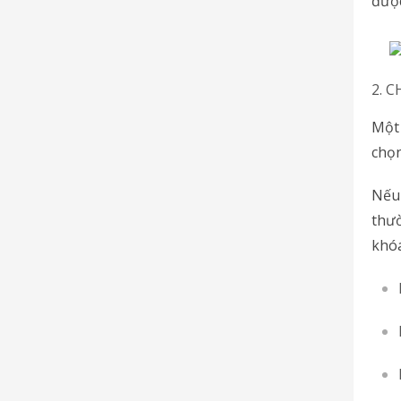
được
2. 
Một 
chọn
Nếu
thườ
khóa