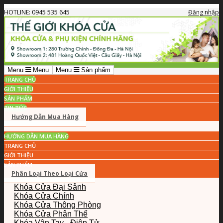
HOTLINE: 0945 535 645
Đăng nhập
Menu
Menu
Menu
Sản phẩm
TRANG CHỦ
GIỚI THIỆU
SẢN PHẨM
TIN TỨC
Hướng Dẫn Mua Hàng
HƯỚNG DẪN MUA HÀNG
TRANG CHỦ
GIỚI THIỆU
SẢN PHẨM
Phân Loại Theo Loại Cửa
Khóa Cửa Đại Sảnh
Khóa Cửa Chính
Khóa Cửa Thông Phòng
Khóa Cửa Phân Thể
Khóa Vân Tay - Điện Tử