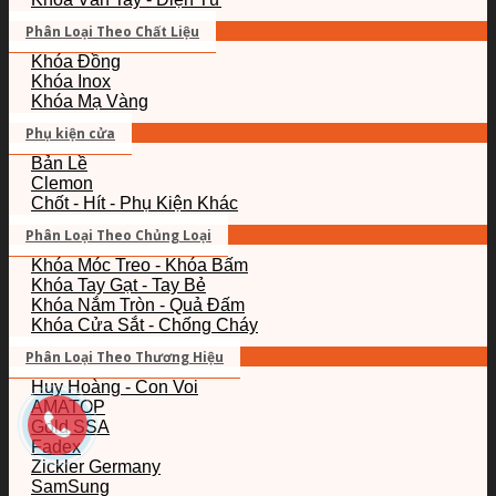
Phân Loại Theo Chất Liệu
Khóa Đồng
Khóa Inox
Khóa Mạ Vàng
Phụ kiện cửa
Bản Lề
Clemon
Chốt - Hít - Phụ Kiện Khác
Phân Loại Theo Chủng Loại
Khóa Móc Treo - Khóa Bấm
Khóa Tay Gạt - Tay Bẻ
Khóa Nắm Tròn - Quả Đấm
Khóa Cửa Sắt - Chống Cháy
Phân Loại Theo Thương Hiệu
Huy Hoàng - Con Voi
AMATOP
Gold SSA
Fadex
Zickler Germany
SamSung