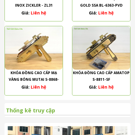
INOX ZICKLER - ZL31
GOLD SSA BL-6363-PVD
Giá:
Liên hệ
Giá:
Liên hệ
KHÓA ĐỒNG CAO CẤP MẠ
KHÓA ĐỒNG CAO CẤP AMATOP
VÀNG BÓNG MUTAI S-8868-
S-8811-SF
PVD
Giá:
Liên hệ
Giá:
Liên hệ
Thống kê truy cập