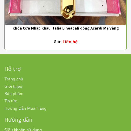
Khóa Cửa Nhập Khẩu Italia Lineacali dòng Acardi Mạ Vàng
Giá:
Liên hệ
Hỗ trợ
Trang chủ
Giới thiệu
Sản phẩm
Tin tức
Hướng Dẫn Mua Hàng
Hướng dẫn
Điều khoản sử dụng