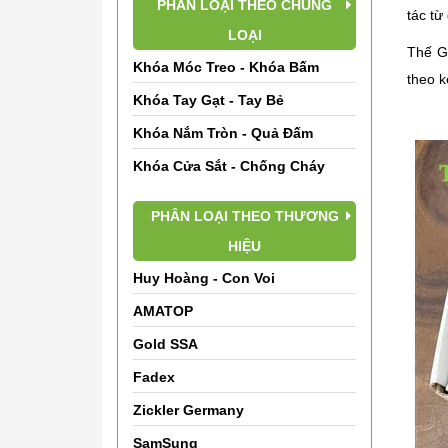
PHÂN LOẠI THEO CHỦNG
tác từ
LOẠI
Thế G
Khóa Móc Treo - Khóa Bấm
theo 
Khóa Tay Gạt - Tay Bẻ
Khóa Nắm Tròn - Quả Đấm
Khóa Cửa Sắt - Chống Cháy
PHÂN LOẠI THEO THƯƠNG
HIỆU
Huy Hoàng - Con Voi
AMATOP
Gold SSA
Fadex
Zickler Germany
SamSung