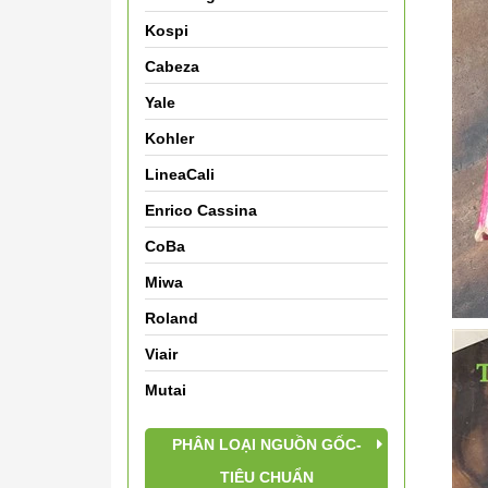
Kospi
Cabeza
Yale
Kohler
LineaCali
Enrico Cassina
CoBa
Miwa
Roland
Viair
Mutai
PHÂN LOẠI NGUỒN GỐC-
TIÊU CHUẨN