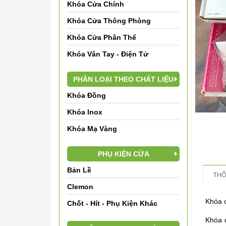
Khóa Cửa Chính
Khóa Cửa Thông Phòng
Khóa Cửa Phân Thể
Khóa Vân Tay - Điện Tử
PHÂN LOẠI THEO CHẤT LIỆU
Khóa Đồng
Khóa Inox
Khóa Mạ Vàng
PHỤ KIỆN CỬA
Bản Lề
THÔ
Clemon
Khóa c
Chốt - Hít - Phụ Kiện Khác
Khóa 