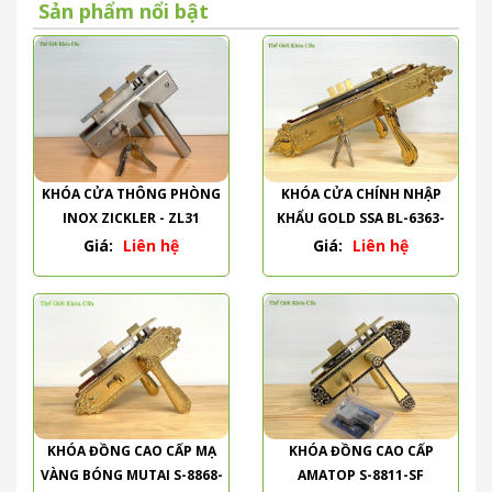
Sản phẩm nổi bật
KHÓA CỬA THÔNG PHÒNG
KHÓA CỬA CHÍNH NHẬP
INOX ZICKLER - ZL31
KHẨU GOLD SSA BL-6363-
PVD
Giá:
Liên hệ
Giá:
Liên hệ
KHÓA ĐỒNG CAO CẤP MẠ
KHÓA ĐỒNG CAO CẤP
VÀNG BÓNG MUTAI S-8868-
AMATOP S-8811-SF