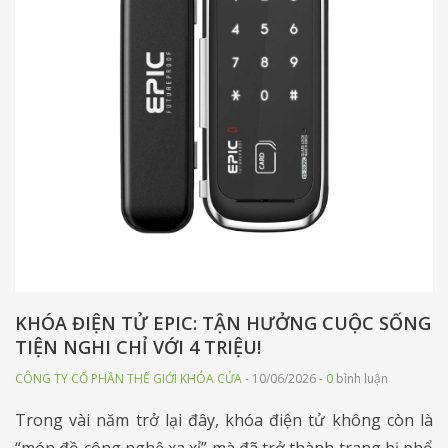
KHÓA ĐIỆN TỬ EPIC: TẬN HƯỞNG CUỘC SỐNG
TIỆN NGHI CHỈ VỚI 4 TRIỆU!
CÔNG TY CỔ PHẦN THẾ GIỚI KHÓA CỬA
- 10/06/2026 -
0
bình luận
Trong vài năm trở lại đây, khóa điện tử không còn là
“món đồ công nghệ xa xỉ” mà đã trở thành trang bị phổ