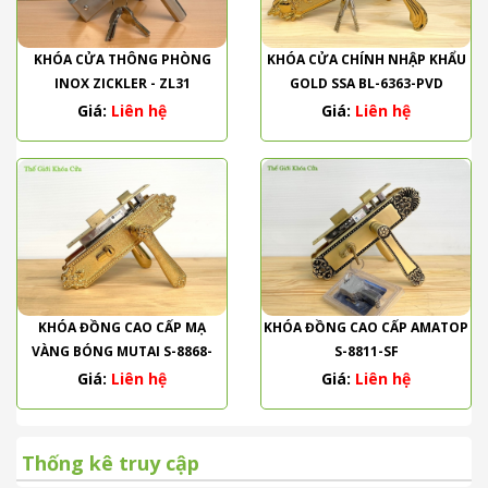
KHÓA CỬA THÔNG PHÒNG
KHÓA CỬA CHÍNH NHẬP KHẨU
INOX ZICKLER - ZL31
GOLD SSA BL-6363-PVD
Giá:
Liên hệ
Giá:
Liên hệ
KHÓA ĐỒNG CAO CẤP MẠ
KHÓA ĐỒNG CAO CẤP AMATOP
VÀNG BÓNG MUTAI S-8868-
S-8811-SF
PVD
Giá:
Liên hệ
Giá:
Liên hệ
Thống kê truy cập