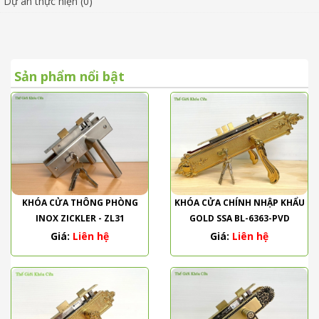
Dự án thực hiện (0)
Sản phẩm nổi bật
KHÓA CỬA THÔNG PHÒNG
KHÓA CỬA CHÍNH NHẬP KHẨU
INOX ZICKLER - ZL31
GOLD SSA BL-6363-PVD
Giá:
Liên hệ
Giá:
Liên hệ