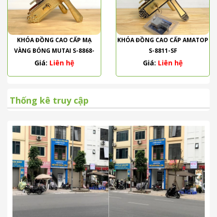
KHÓA ĐỒNG CAO CẤP MẠ
KHÓA ĐỒNG CAO CẤP AMATOP
VÀNG BÓNG MUTAI S-8868-
S-8811-SF
PVD
Giá:
Liên hệ
Giá:
Liên hệ
Thống kê truy cập