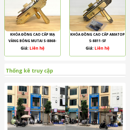
KHÓA ĐỒNG CAO CẤP MẠ
KHÓA ĐỒNG CAO CẤP AMATOP
VÀNG BÓNG MUTAI S-8868-
S-8811-SF
PVD
Giá:
Liên hệ
Giá:
Liên hệ
Thống kê truy cập