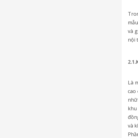
Tron
mẫu 
và g
nội 
2.1
Là 
cao 
nhữ
khu 
đồng
và k
Phầ