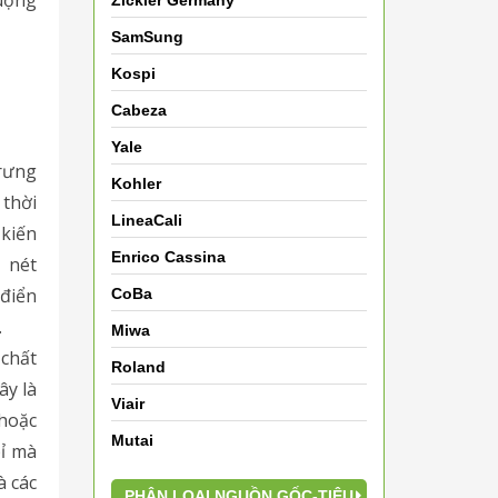
Zickler Germany
SamSung
Kospi
Cabeza
Yale
rưng
Kohler
 thời
LineaCali
 kiến
Enrico Cassina
 nét
 điển
CoBa
.
Miwa
 chất
Roland
ây là
Viair
 hoặc
Mutai
ỉ mà
à các
PHÂN LOẠI NGUỒN GỐC-TIÊU