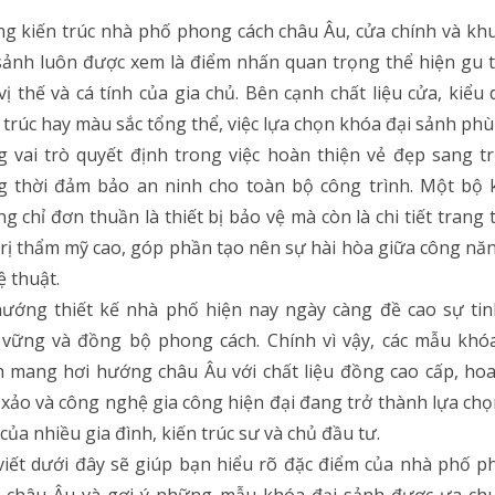
g kiến trúc nhà phố phong cách châu Âu, cửa chính và kh
sảnh luôn được xem là điểm nhấn quan trọng thể hiện gu
vị thế và cá tính của gia chủ. Bên cạnh chất liệu cửa, kiểu
 trúc hay màu sắc tổng thể, việc lựa chọn khóa đại sảnh ph
 vai trò quyết định trong việc hoàn thiện vẻ đẹp sang t
g thời đảm bảo an ninh cho toàn bộ công trình. Một bộ 
g chỉ đơn thuần là thiết bị bảo vệ mà còn là chi tiết trang t
trị thẩm mỹ cao, góp phần tạo nên sự hài hòa giữa công nă
 thuật.
ướng thiết kế nhà phố hiện nay ngày càng đề cao sự tin
vững và đồng bộ phong cách. Chính vì vậy, các mẫu khó
 mang hơi hướng châu Âu với chất liệu đồng cao cấp, ho
 xảo và công nghệ gia công hiện đại đang trở thành lựa ch
 của nhiều gia đình, kiến trúc sư và chủ đầu tư.
viết dưới đây sẽ giúp bạn hiểu rõ đặc điểm của nhà phố 
h châu Âu và gợi ý những mẫu khóa đại sảnh được ưa ch