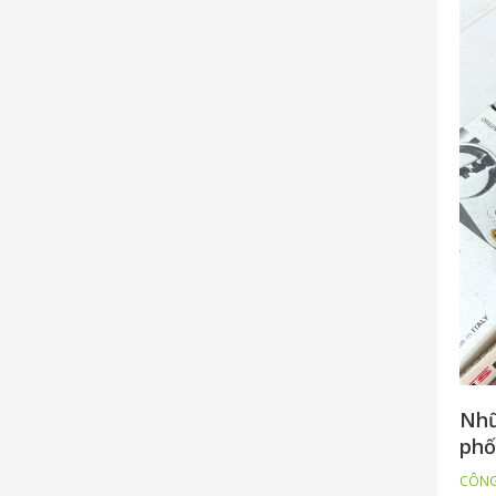
Nhữ
phố
CÔNG