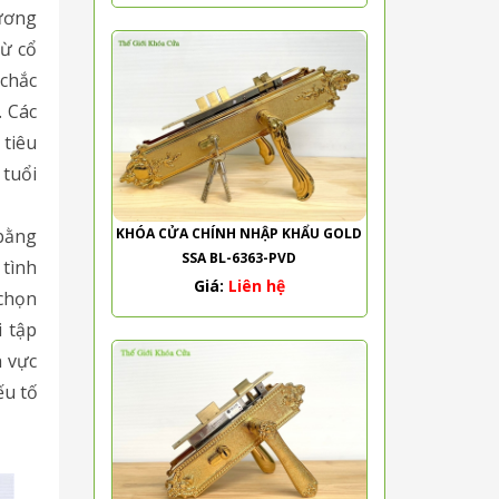
tương
từ cổ
 chắc
. Các
 tiêu
 tuổi
bằng
KHÓA CỬA CHÍNH NHẬP KHẨU GOLD
SSA BL-6363-PVD
 tình
Giá:
Liên hệ
 chọn
 tập
h vực
ếu tố