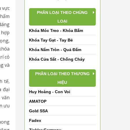
u vực
PHÂN LOẠI THEO CHỦNG
 thẩm
LOẠI
 dáng
Khóa Móc Treo - Khóa Bấm
ù hợp
rọng,
Khóa Tay Gạt - Tay Bẻ
khóa
Khóa Nắm Tròn - Quả Đấm
rí có
Khóa Cửa Sắt - Chống Cháy
ng và
PHÂN LOẠI THEO THƯƠNG
h tế,
HIỆU
a đại
Huy Hoàng - Con Voi
a văn
AMATOP
ọn ưu
Gold SSA
Fadex
phong
uộng