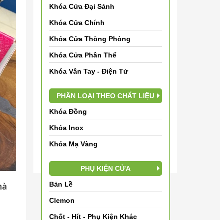
Khóa Cửa Đại Sảnh
Đội ngũ nhân viên Thế Giới Khóa Cửa mong
Khóa Cửa Chính
muốn đem những sản phẩm chất lượng, mẫu
mã đa dạng, giá cả phải chăng và những
Khóa Cửa Thông Phòng
dịch vụ tốt nhất đến Quý khách hàng. Mọi
Khóa Cửa Phân Thể
thông tin cần hỗ trợ, vui lòng liên hệ:
Khóa Vân Tay - Điện Tử
HOTLINE: 0913242633 (Mr. Tuấn)
PHÂN LOẠI THEO CHẤT LIỆU
Danh mục
Khóa Đồng
TIN TỨC (501)
Khóa Inox
Dự án thực hiện (0)
Khóa Mạ Vàng
PHỤ KIỆN CỬA
hà
Bản Lề
Clemon
Chốt - Hít - Phụ Kiện Khác