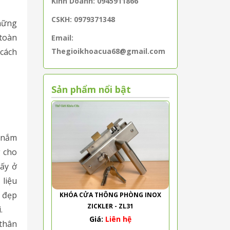
Kinh Doanh: 0945911866
CSKH: 0979371348
những
 toàn
Email:
 cách
Thegioikhoacua68@gmail.com
Sản phẩm nổi bật
 nắm
g cho
ấy ở
 liệu
g đẹp
KHÓA CỬA THÔNG PHÒNG INOX
ZICKLER - ZL31
.
Giá:
Liên hệ
thân