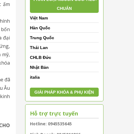
c ấm
CHUẨN
Việt Nam
chính
Hàn Quốc
c bốn
a đại
Trung Quốc
xứng,
Thái Lan
m mỹ,
CHLB Đức
 khóa
Nhật Bản
italia
he đã
âu Âu
GIẢI PHÁP KHÓA & PHỤ KIỆN
 kinh
Hỗ trợ trực tuyến
Hotline: 0945535645
 CHO