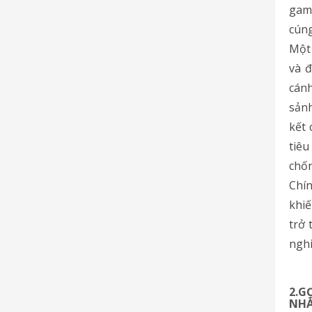
gam
cúng
Một 
và đ
cánh
sảnh
kết 
tiêu
chốn
Chín
khiế
trở 
nghi
2.G
NHÀ