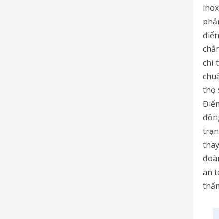
inox
phản
điển
chắn
chi 
chuẩ
thọ 
Điể
đồng
trạn
tha
đoàn
an t
thẩm