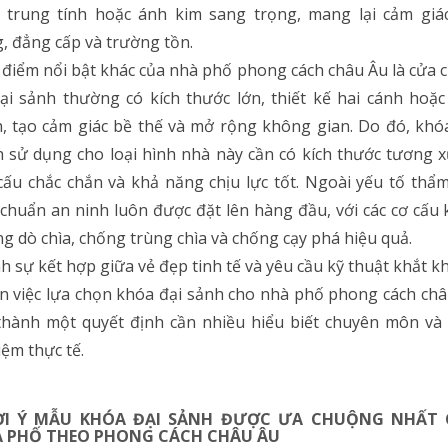
 trung tính hoặc ánh kim sang trọng, mang lại cảm giá
, đẳng cấp và trường tồn.
điểm nổi bật khác của nhà phố phong cách châu Âu là cửa 
ại sảnh thường có kích thước lớn, thiết kế hai cánh hoặ
, tạo cảm giác bề thế và mở rộng không gian. Do đó, khó
 sử dụng cho loại hình nhà này cần có kích thước tương 
cấu chắc chắn và khả năng chịu lực tốt. Ngoài yếu tố thẩ
 chuẩn an ninh luôn được đặt lên hàng đầu, với các cơ cấu
g dò chìa, chống trùng chìa và chống cạy phá hiệu quả.
h sự kết hợp giữa vẻ đẹp tinh tế và yêu cầu kỹ thuật khắt k
n việc lựa chọn khóa đại sảnh cho nhà phố phong cách ch
thành một quyết định cần nhiều hiểu biết chuyên môn và
ệm thực tế.
ỢI Ý MẪU KHÓA ĐẠI SẢNH ĐƯỢC ƯA CHUỘNG NHẤT
 PHỐ THEO PHONG CÁCH CHÂU ÂU