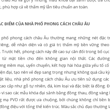
, phù hợp cả về thẩm mỹ lẫn tiêu chuẩn an toàn.
ẶC ĐIỂM CỦA NHÀ PHỐ PHONG CÁCH CHÂU ÂU
 phố phong cách châu Âu thường mang những nét đặc t
riêng, dễ nhận diện và có giá trị thẩm mỹ bền vững theo
. Trước hết, phong cách này đề cao sự cân đối trong bố cục
c, từ mặt tiền cho đến không gian nội thất. Các đường
ng mềm mại, uyển chuyển, kết hợp hài hòa giữa yếu tố cổ
iện đại, tạo nên vẻ đẹp sang trọng nhưng không quá cầu kỳ
ật liệu, nhà phố phong cách châu Âu ưu tiên sử dụng các
 cao cấp như gỗ tự nhiên, đá, kim loại và đặc biệt là đồng. Đ
o vì sao các mẫu khóa đại sảnh bằng đồng thau, đồng vàng
g mạ PVD rất được ưa chuộng, bởi chúng không chỉ bền b
đồng điệu với tổng thể kiến trúc. Màu sắc chủ đạo thường l