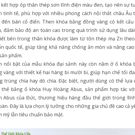
 kết hợp ốp thân thép sơn tĩnh điện màu đen, tạo nên sự 
 tinh tế, phù hợp với nhiều phong cách nội thất châu Âu 
 đến bán cổ điển. Then khóa bằng đồng vàng có kết cấu
, đảm bảo độ an toàn cao trong quá trình sử dụng lâu dài
tiết bên trong thân khóa được làm từ tôn thép mạ Zn theo
n quốc tế, giúp tăng khả năng chống ăn mòn và nâng cao
sản phẩm.
m nổi bật của mẫu khóa đại sảnh này còn nằm ở ổ khóa 
 vàng với thiết kế hai hàng bi mười bi, giúp hạn chế tối đa
g trùng chìa hay dò chìa. Đặc biệt, người dùng có thể lựa
y thế bằng ổ khóa Huy Hoàng Abus, sản phẩm hợp tác với
 Abus của Đức, thương hiệu hàng đầu thế giới trong lĩn
oàn. Đây là lựa chọn lý tưởng cho những gia chủ đề cao cả y
 mỹ lẫn tiêu chuẩn bảo mật.