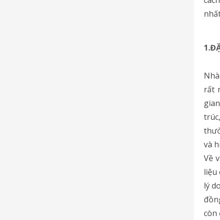
nhất
1.Đ
Nhà
rất 
gian
trú
thườ
và h
Về v
liệu
lý d
đồn
còn 