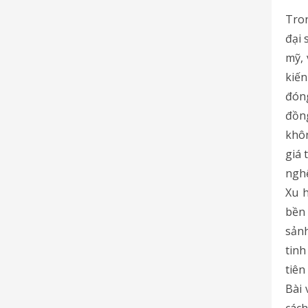
Tron
đại 
mỹ, 
kiến
đóng
đồn
khôn
giá 
nghệ
Xu h
bền 
sảnh
tinh
tiên
Bài 
các