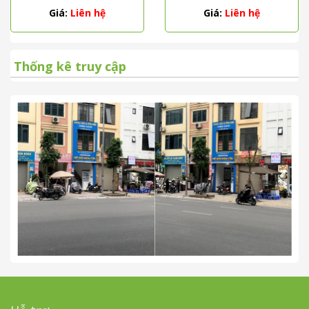
PVD
Giá:
Liên hệ
Giá:
Liên hệ
Thống kê truy cập