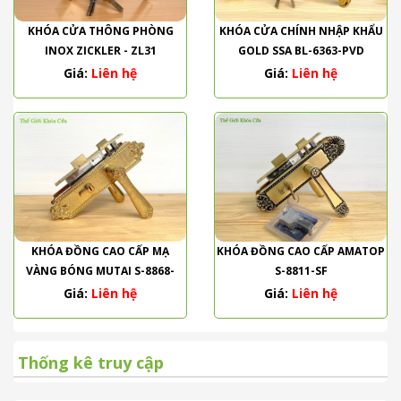
KHÓA CỬA THÔNG PHÒNG
KHÓA CỬA CHÍNH NHẬP KHẨU
INOX ZICKLER - ZL31
GOLD SSA BL-6363-PVD
Giá:
Liên hệ
Giá:
Liên hệ
KHÓA ĐỒNG CAO CẤP MẠ
KHÓA ĐỒNG CAO CẤP AMATOP
VÀNG BÓNG MUTAI S-8868-
S-8811-SF
PVD
Giá:
Liên hệ
Giá:
Liên hệ
Thống kê truy cập