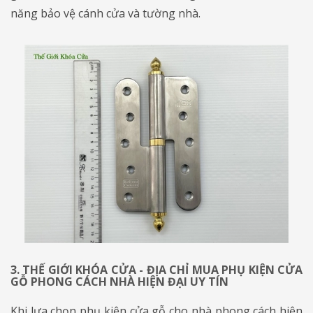
năng bảo vệ cánh cửa và tường nhà.
3. THẾ GIỚI KHÓA CỬA - ĐỊA CHỈ MUA PHỤ KIỆN CỬA
GỖ PHONG CÁCH NHÀ HIỆN ĐẠI UY TÍN
​​​​​​​Khi lựa chọn phụ kiện cửa gỗ cho nhà phong cách hiện