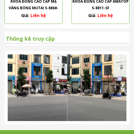
KHÓA ĐỒNG CAO CẤP MẠ
KHÓA ĐỒNG CAO CẤP AMATOP
VÀNG BÓNG MUTAI S-8868-
S-8811-SF
PVD
Giá:
Liên hệ
Giá:
Liên hệ
Thống kê truy cập