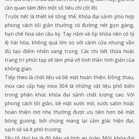
cần quan tâm đến một số tiêu chí cốt lõi.
Trước hết là thiết kế tổng thể. Khóa đại sảnh phù hợp
phong cách tối giản thường có đường nét gọn gàng,
hạn chế hoa văn cầu kỳ. Tay nắm và ốp khóa nên có tỷ
lệ hài hòa, không quá lớn so với cánh cửa nhưng vẫn
đủ tạo điểm nhấn sang trọng. Các chi tiết thừa hoặc
trang trí phức tạp sẽ làm phá vỡ tinh thần tinh giản của
không gian.
Tiếp theo là chất liệu và bề mặt hoàn thiện. Đồng thau,
inox cao cấp hay inox 304 là những vật liệu phổ biến
trong phân khúc khóa đại sảnh chất lượng cao. Với
phong cách tối giản, bề mặt xước mờ, xước satin hoặc
hoàn thiện mờ nhẹ thường được ưu tiên hơn bề mặt
bóng gương, bởi chúng mang lại cảm giác hiện đại,
sạch sẽ và ít phô trương.
Yếu tố thứ ba là độ bền và tính an toàn. Một khóa đại