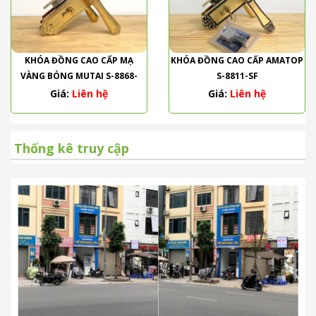
KHÓA ĐỒNG CAO CẤP MẠ
KHÓA ĐỒNG CAO CẤP AMATOP
VÀNG BÓNG MUTAI S-8868-
S-8811-SF
PVD
Giá:
Liên hệ
Giá:
Liên hệ
Thống kê truy cập