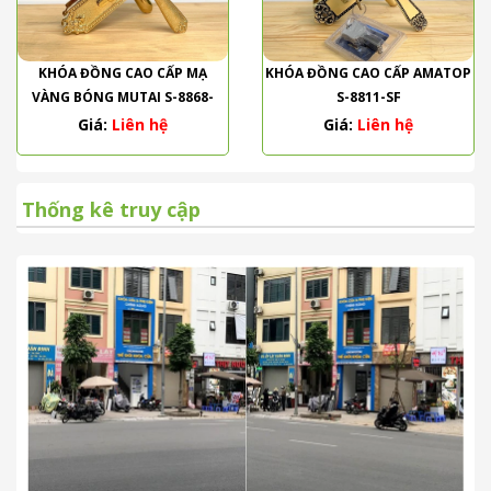
KHÓA ĐỒNG CAO CẤP MẠ
KHÓA ĐỒNG CAO CẤP AMATOP
VÀNG BÓNG MUTAI S-8868-
S-8811-SF
PVD
Giá:
Liên hệ
Giá:
Liên hệ
Thống kê truy cập