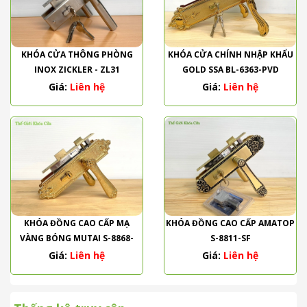
KHÓA CỬA THÔNG PHÒNG
KHÓA CỬA CHÍNH NHẬP KHẨU
INOX ZICKLER - ZL31
GOLD SSA BL-6363-PVD
Giá:
Liên hệ
Giá:
Liên hệ
KHÓA ĐỒNG CAO CẤP MẠ
KHÓA ĐỒNG CAO CẤP AMATOP
VÀNG BÓNG MUTAI S-8868-
S-8811-SF
PVD
Giá:
Liên hệ
Giá:
Liên hệ