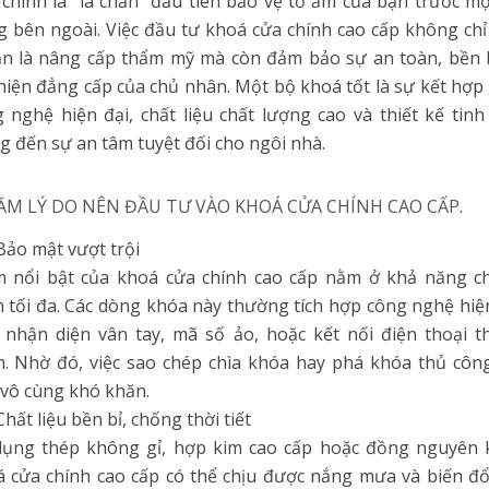
chính là “lá chắn” đầu tiên bảo vệ tổ ấm của bạn trước mọ
 bên ngoài. Việc đầu tư khoá cửa chính cao cấp không ch
n là nâng cấp thẩm mỹ mà còn đảm bảo sự an toàn, bền 
hiện đẳng cấp của chủ nhân. Một bộ khoá tốt là sự kết hợp
 nghệ hiện đại, chất liệu chất lượng cao và thiết kế tinh
 đến sự an tâm tuyệt đối cho ngôi nhà.
NĂM LÝ DO NÊN ĐẦU TƯ VÀO KHOÁ CỬA CHÍNH CAO CẤP.
 Bảo mật vượt trội
m nổi bật của khoá cửa chính cao cấp nằm ở khả năng c
 tối đa. Các dòng khóa này thường tích hợp công nghệ hiệ
nhận diện vân tay, mã số ảo, hoặc kết nối điện thoại 
. Nhờ đó, việc sao chép chìa khóa hay phá khóa thủ côn
vô cùng khó khăn.
 Chất liệu bền bỉ, chống thời tiết
dụng thép không gỉ, hợp kim cao cấp hoặc đồng nguyên k
 cửa chính cao cấp có thể chịu được nắng mưa và biến đổ