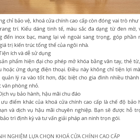
g chỉ bảo vệ, khoá cửa chính cao cấp còn đóng vai trò nh
rang trí. Kiểu dáng tinh tế, màu sắc đa dạng từ đen mờ,
 đến inox bạc, mang lại vẻ ngoài sang trọng, góp phần
giá trị kiến trúc tổng thể của ngôi nhà.
 Tiện ích và dễ sử dụng
sản phẩm hiện đại cho phép mở khóa bằng vân tay, thẻ từ
 hoặc ứng dụng điện thoại. Điều này không chỉ tiện lợi m
 quản lý ra vào tốt hơn, đặc biệt cho gia đình nhiều thành
 văn phòng nhỏ.
 Dịch vụ bảo hành, hậu mãi chu đáo
ưu điểm khác của khoá cửa chính cao cấp là chế độ bảo
hạn và dịch vụ hậu mãi chuyên nghiệp. Bạn sẽ được hỗ tr
 bảo trì định kỳ và tư vấn giải pháp an ninh trọn gói.
INH NGHIỆM LỰA CHỌN KHOÁ CỬA CHÍNH CAO CẤP