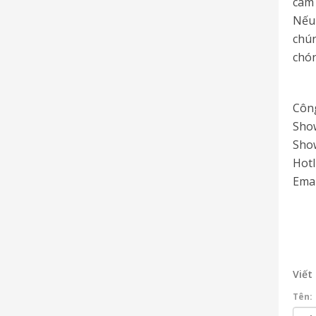
cam 
Nếu 
chún
chón
Công
Show
Show
Hotl
Emai
Viết
Tên: