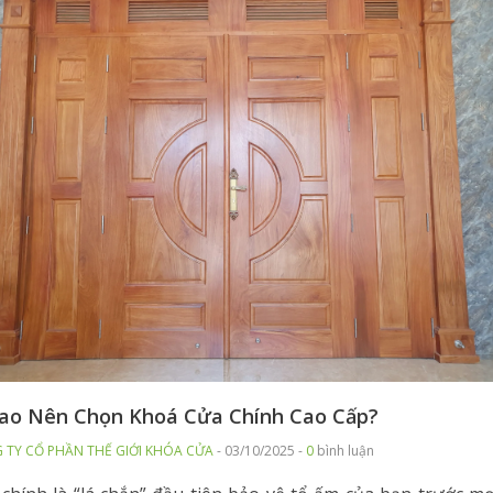
Sao Nên Chọn Khoá Cửa Chính Cao Cấp?
 TY CỔ PHẦN THẾ GIỚI KHÓA CỬA
- 03/10/2025 -
0
bình luận