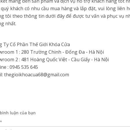
kết mang đến sản phẩm và dịch vụ hỗ trợ khách hàng tốt n
quý khách có nhu cầu mua hàng và lắp đặt, vui lòng liên h
g tôi theo thông tin dưới đây để được tư vấn và phục vụ 
g nhất.
 Ty Cổ Phần Thế Giới Khóa Cửa
room 1 : 280 Trường Chinh - Đống Đa - Hà Nội
room 2 : 481 Hoàng Quốc Việt - Cầu Giấy - Hà Nội
ine : 0945 535 645
l: thegioikhoacua68@gmail.com
 bình luận của bạn
*