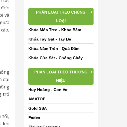
i tác
ỉ đơn
PHÂN LOẠI THEO CHỦNG
bỉ và
LOẠI
 giữa
 xảo,
Khóa Móc Treo - Khóa Bấm
Khóa Tay Gạt - Tay Bẻ
Khóa Nắm Tròn - Quả Đấm
Khóa Cửa Sắt - Chống Cháy
hống
PHÂN LOẠI THEO THƯƠNG
n đại
HIỆU
thông
Huy Hoàng - Con Voi
g trở
AMATOP
Gold SSA
hối,
Fadex
i khí