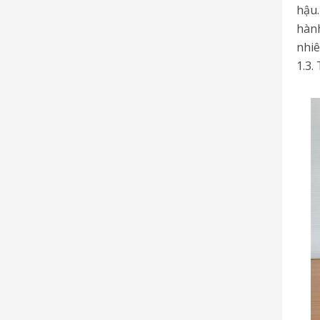
hậu.
hàn
nhiê
1.3.