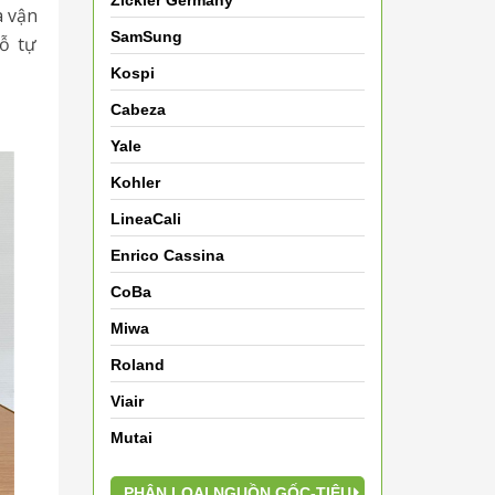
Zickler Germany
à vận
SamSung
ỗ tự
Kospi
Cabeza
Yale
Kohler
LineaCali
Enrico Cassina
CoBa
Miwa
Roland
Viair
Mutai
PHÂN LOẠI NGUỒN GỐC-TIÊU