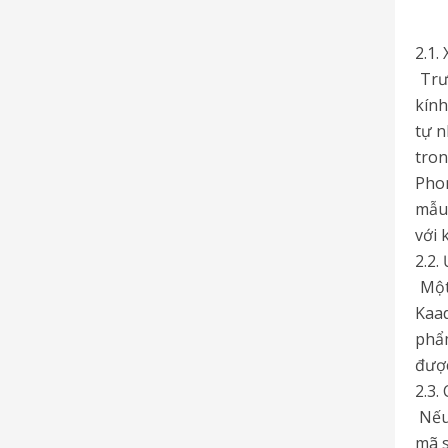
2.1.
Trướ
kính
tự n
tron
Phon
mẫu 
với 
2.2.
Một 
Kaad
phẩm
được
2.3.
Nếu 
mã s