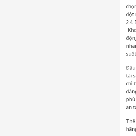
chọn
đột 
2.4.
Kho
động
nhan
suốt
Đầu 
tài 
chỉ 
đẳng
phù 
an t
Thế 
hãng