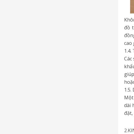
Khôn
đồ t
đồng
cao 
1.4.
Các 
khẩu
giúp
hoặc
1.5.
Một 
dài 
đặt,
2.K