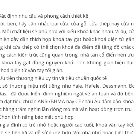
 Xác định nhu cầu và phong cách thiết kế
c tiên, hãy cân nhắc loại cửa: cửa gỗ, cửa thép hay cửa
. Mỗi chất liệu sẽ phù hợp với kiểu khoá khác nhau. Ví dụ, c
hiên dày dặn thích hợp khoá tay gạt hoặc khoá điện tử gắn
g khi cửa thép có thể chọn khoá đa điểm để tăng độ chắc 
g cách kiến trúc cũng quan trọng: nhà tân cổ điển nên ưu
khoá tay gạt đồng nguyên khối, còn không gian hiện đạ
khoá điện tử vân tay tối giản.
 Ưu tiên thương hiệu uy tín và tiêu chuẩn quốc tế
số thương hiệu nổi tiếng như Yale, Hafele, Dessmann, B
as… đã được kiểm định nghiêm ngặt về an toàn và độ bền
 đạt tiêu chuẩn ANSI/BHMA hay CE châu Âu đảm bảo khóa
 hàng trăm nghìn lần đóng mở mà vẫn hoạt động trơn tru.
 Chọn tính năng bảo mật phù hợp
gia đình có trẻ nhỏ hoặc người cao tuổi, khoá vân tay kế
ố sẽ tiện lợi và dễ sử dụng hơn. Với nhà phố hoặc biệt thự