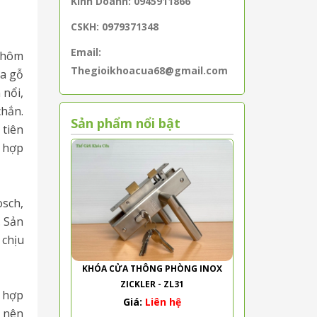
Kinh Doanh: 0945911866
CSKH: 0979371348
Email:
 nhôm
Thegioikhoacua68@gmail.com
ửa gỗ
 nổi,
chắn.
Sản phẩm nổi bật
 tiên
i hợp
osch,
. Sản
 chịu
KHÓA CỬA THÔNG PHÒNG INOX
ZICKLER - ZL31
t hợp
Giá:
Liên hệ
, nên