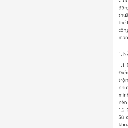
Cửa 
động
thuầ
thể 
công
mang
1. 
1.1.
Điể
trộm
như 
minh
nên 
1.2.
Sử 
khoá