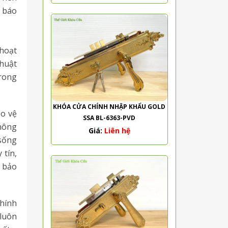
h báo
hoạt
thuật
trong
KHÓA CỬA CHÍNH NHẬP KHẨU GOLD
ảo vệ
SSA BL-6363-PVD
không
Giá:
Liên hệ
 sống
 tín,
m bảo
chính
 luôn