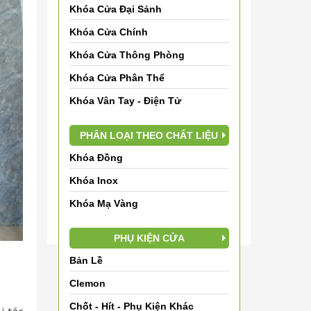
Khóa Cửa Đại Sảnh
Đội ngũ nhân viên Thế Giới Khóa Cửa mong
Khóa Cửa Chính
muốn đem những sản phẩm chất lượng, mẫu
mã đa dạng, giá cả phải chăng và những
Khóa Cửa Thông Phòng
dịch vụ tốt nhất đến Quý khách hàng. Mọi
Khóa Cửa Phân Thể
thông tin cần hỗ trợ, vui lòng liên hệ:
Khóa Vân Tay - Điện Tử
HOTLINE: 0913242633 (Mr. Tuấn)
PHÂN LOẠI THEO CHẤT LIỆU
Danh mục
Khóa Đồng
TIN TỨC (501)
Khóa Inox
Dự án thực hiện (0)
Khóa Mạ Vàng
PHỤ KIỆN CỬA
Bản Lề
Clemon
Chốt - Hít - Phụ Kiện Khác