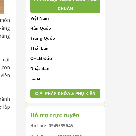
CHUẨN
Việt Nam
ư món
 vàng
Hàn Quốc
 nâng
Trung Quốc
Thái Lan
CHLB Đức
, mật
à còn
Nhật Bản
 viên
italia
GIẢI PHÁP KHÓA & PHỤ KIỆN
 hành
ợ lắp
Hỗ trợ trực tuyến
Hotline: 0945535645